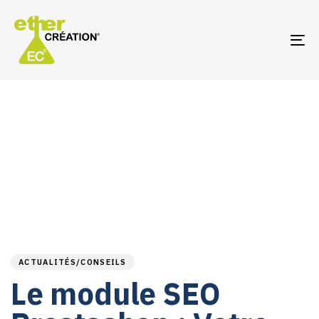
TO
NA
PUBLISHED
Author
Published
IN:
on:
ACTUALITÉS/CONSEILS
Le module SEO