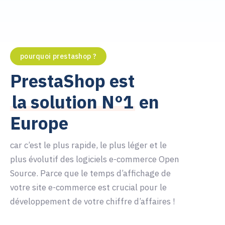
pourquoi prestashop ?
0
PrestaShop est
la solution N°1
en
0
1
Europe
car c’est le plus rapide, le plus léger et le
1
0
2
plus évolutif des logiciels e-commerce Open
Source. Parce que le temps d’affichage de
2
1
3
0
votre site e-commerce est crucial pour le
développement de votre chiffre d’affaires !