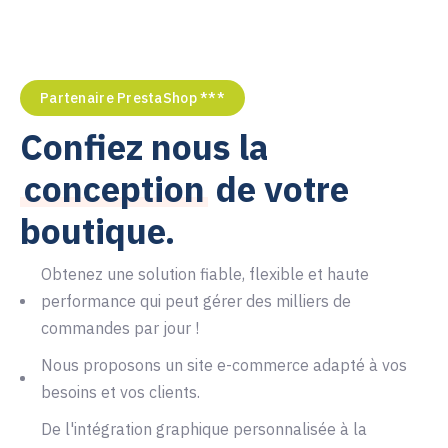
5
9
8
7
3
2
2
5
2
6
9
8
4
3
3
6
3
Partenaire PrestaShop ***
7
9
Confiez nous la
5
4
4
7
4
conception
de votre
8
6
5
5
8
5
boutique.
9
Obtenez une solution fiable, flexible et haute
7
6
6
9
6
performance qui peut gérer des milliers de
commandes par jour !
8
7
7
7
Nous proposons un site e-commerce adapté à vos
besoins et vos clients.
De l'intégration graphique personnalisée à la