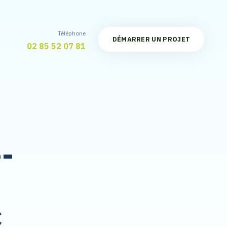
Téléphone
D
É
M
A
R
R
E
R
U
N
P
R
O
J
E
T
02 85 52 07 81
e-
c