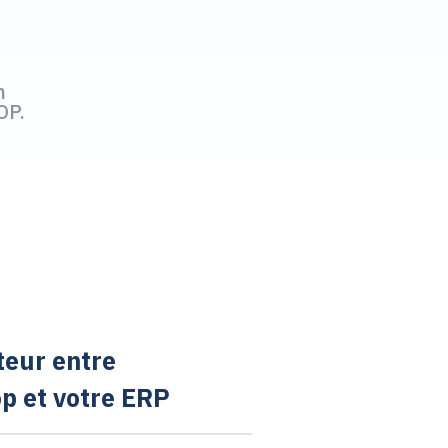
n
OP.
teur entre
p et votre ERP