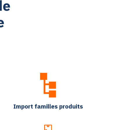
de
e
Import familles produits