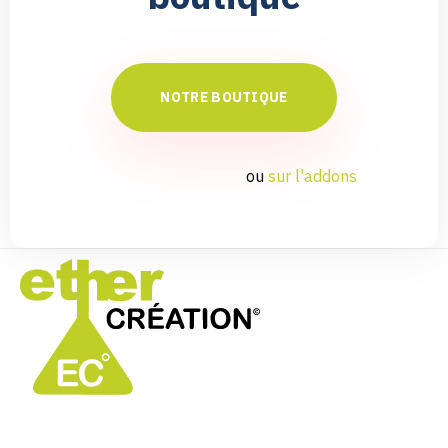
N
O
T
R
E
B
O
U
T
I
Q
U
E
ou
sur l'addons