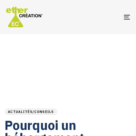
TO
NA
PUBLISHED
Author
Published
IN:
on:
ACTUALITÉS/CONSEILS
Pourquoi un